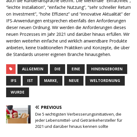
auch die Kundenansprache betrifft. Die Merkmale “Einfachheit”,
“leichte Installation”, “einfache Nutzung”, “sehr schneller Return
on Investment”, “hohe Effizienz” und “innovative Aktualität” der
IFS-Anwendungen entsprechen ebenfalls den Anforderungen
dieser neuen Ordnung. Wir werden die Anforderungen dieses
neuen Prozesses im Jahr 2021 und darüber hinaus erfüllen. Wir
werden weiterhin einfache und wirklich anwendbare Produkte
anbieten, keine traditionellen Praktiken und Konzepte, die über
die Standards unserer eigenen Branche hinausgehen.
ALLGEMEIN
DIE
EINE
HINEINGEBOREN
IFS
IST
MARKE,
NEUE
WELTORDNUNG
WURDE
PREVIOUS
Die 5 wichtigsten Verbesserungsinitiativen, die
jeder Lebensmittel- und Getränkehersteller für
2021 und darüber hinaus kennen sollte