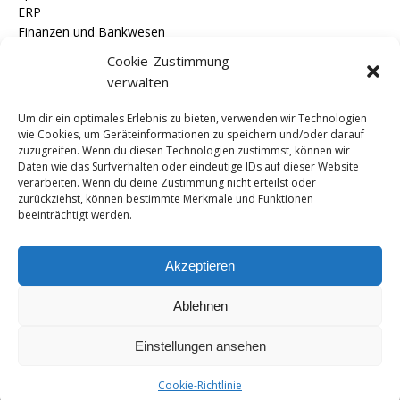
ERP
Finanzen und Bankwesen
GSS
Cookie-Zustimmung
IFS
verwalten
Industry 4.0
IT
Um dir ein optimales Erlebnis zu bieten, verwenden wir Technologien
Lebensmittel und Getränke
wie Cookies, um Geräteinformationen zu speichern und/oder darauf
News
zuzugreifen. Wenn du diesen Technologien zustimmst, können wir
Daten wie das Surfverhalten oder eindeutige IDs auf dieser Website
Oracle
verarbeiten. Wenn du deine Zustimmung nicht erteilst oder
Personalwesen
zurückziehst, können bestimmte Merkmale und Funktionen
Presseerklärungen
beeinträchtigt werden.
Sage
SAP
Akzeptieren
Steuer
SYSPRO
Ablehnen
competitive intelligence tools
Einstellungen ansehen
Cookie-Richtlinie
Copyright © 2026 | WordPress Theme by
MH Themes